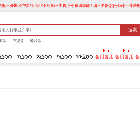
价/不分期/不帮卖/不出租/不批量/不出售小号 敬请谅解！请不要把QQ号码用于违法
搜索
务号
皇冠号
游戏号
6位QQ
7位QQ
8位QQ
9位QQ
10位QQ
备用备用
备用备用
备