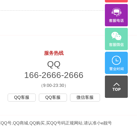
1
6
服务热线
6
QQ
早
166-2666-2666
-
上:
（9:00-23:30）
QQ客服
QQ客服
微信客服
2
9:
买QQ号,QQ商城,QQ购买,买QQ号码正规网站,请认准小e靓号
6
0