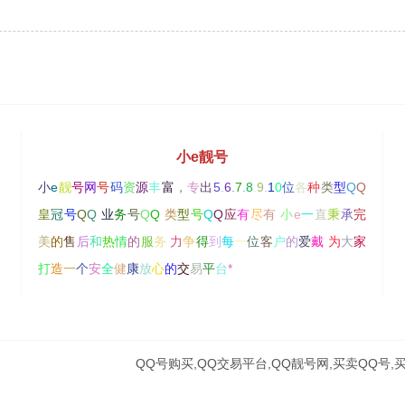
小e靓号
小
e
靓
号
网
号
码
资
源
丰
富
，
专
出
5
.
6
.
7
.
8
.
9
.
1
0
位
各
种
类
型
Q
Q
皇
冠
号
Q
Q
业
务
号
Q
Q
类
型
号
Q
Q
应
有
尽
有
小
e
一
直
秉
承
完
美
的
售
后
和
热
情
的
服
务
力
争
得
到
每
一
位
客
户
的
爱
戴
为
大
家
打
造
一
个
安
全
健
康
放
心
的
交
易
平
台
*
QQ号购买,QQ交易平台,QQ靓号网,买卖QQ号,